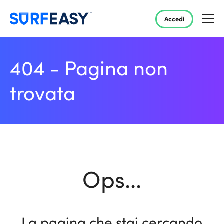
Accedi
404 - Pagina non
trovata
Ops...
La pagina che stai cercando