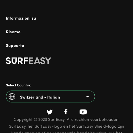
Informazioni su
ional
Risorse
Supporto
Select Country:
Switzerland - Italian
Argentina
Copyright © 2023 SurfEasy. Alle rechten voorbehouden.
Australia
SurfEasy, het SurfEasy-logo en het SurfEasy Shield-logo zijn
Austria
handelsmerken of gedeponeerde handelsmerken van het