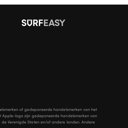
handelsmerken of gedeponeerde handelsmerken van het
et Apple-logo zijn gedeponeerde handelsmerken van
n de Verenigde Staten en/of andere landen. Andere