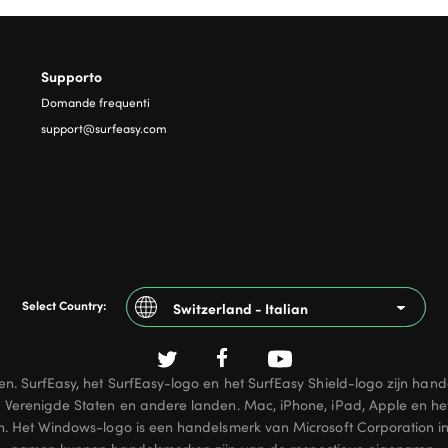
Supporto
Domande frequenti
support@surfeasy.com
Select Country:
Switzerland - Italian
Argentina
en. SurfEasy, het SurfEasy-logo en het SurfEasy Shield-logo zijn 
Australia
 Verenigde Staten en andere landen. Mac, iPhone, iPad, Apple en h
en. Het Windows-logo is een handelsmerk van Microsoft Corporation i
Austria