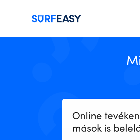
Mi
Online tevéke
mások is belel