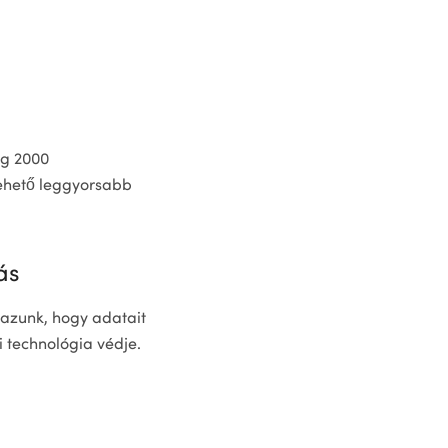
ág 2000
 lehető leggyorsabb
ás
lmazunk, hogy adatait
i technológia védje.