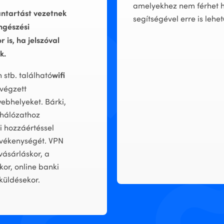
amelyekhez nem férhet 
ántartást vezetnek
segítségével erre is lehe
ngészési
is, ha jelszóval
k.
wifi
stb. található
 végzett
webhelyeket. Bárki,
 hálózathoz
i hozzáértéssel
evékenységét. VPN
 vásárláskor, a
or, online banki
küldésekor.