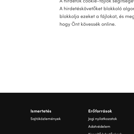
A hirdetők cookie-fájlok segítségé
A hirdetéskövetőket blokkoló algo
blokkolja ezeket a fájlokat, és m
hogy Önt kövessék online.
Ismertetés
Erőforrások
Sajtóközlemények
Jogi nyilatkozatok
Adatvédelem