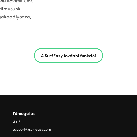
vel követik Önt.
ritmusunk
egakadályozza,
A SurfEasy további funkciói
Támogatás
GYIK
support@surfeasy.com