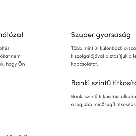
hálózat
Szuper gyorsaság
ltési
Több mint 31 különböző orsz
lókat nem
kiszolgálójával biztosítjuk a
uk, hogy Ön
kapcsolatot.
Banki szintű titkosít
Banki szintű titkosítást alka
a legjobb minőségű titkosítás