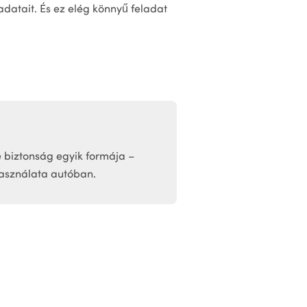
datait. És ez elég könnyű feladat
 biztonság egyik formája –
használata autóban.