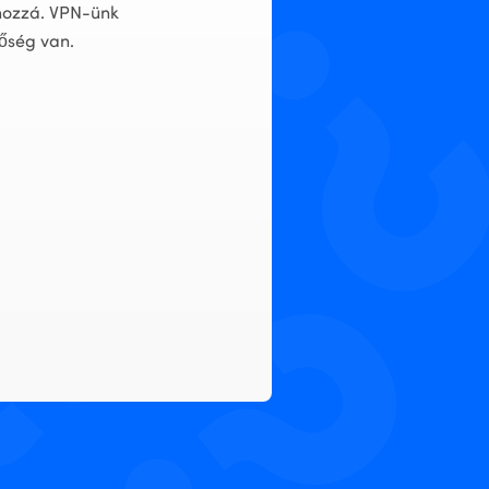
hozzá. VPN-ünk
tőség van.