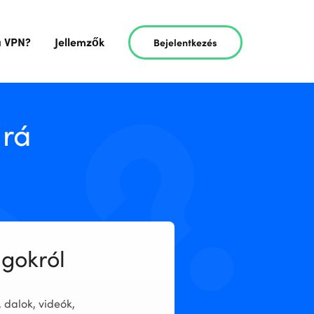
a VPN?
Jellemzők
Bejelentkezés
 rá
gokról
 dalok, videók,