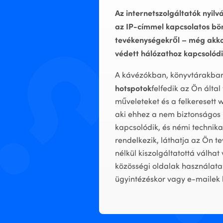
Az internetszolgáltatók nyilv
az IP-címmel kapcsolatos bö
tevékenységekről – még akkor 
védett hálózathoz kapcsolódi
A kávézókban, könyvtárakban 
hotspotok
felfedik az Ön által
műveleteket és a felkeresett 
aki ehhez a nem biztonságos
kapcsolódik, és némi technika
rendelkezik, láthatja az Ön t
nélkül kiszolgáltatottá válhat
közösségi oldalak használatak
ügyintézéskor vagy e-mailek 