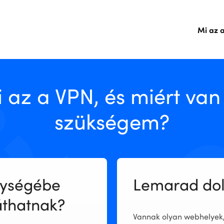
Mi az 
 az a VPN, és miért van
szükségem?
nységébe
Lemarad dol
áthatnak?
Vannak olyan webhelyek,