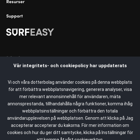
Resurser
Support
Select Country:
Vår integritets- och cookiepolicy har uppdaterats
Sweden
Argentina
Vi och våra dotterbolag använder cookies på denna webbplats
för att förbättra webbplatsnavigering, generera analyser, visa
Upphovsrätt © 2023 SurfEasy. Med ensamrätt. SurfEasy,
Australia
mer relevant annonsinnehåll för användaren, mäta
SurfEasy-logotypen och SurfEasy Shield-logotypen är
annonsprestanda, tillhandahålla några funktioner, komma ihåg
Austria
varumärken eller registrerade varumärken som tillhör
webbplatsinställningar och förbättra den totala
varumärket SurfEasy eller dess närstående företag i USA och
användarupplevelsen på webbplatsen. Genom att klicka på Jag
Belgium - French
andra länder. Mac, iPhone, iPad, Apple och Apple-logotypen
accepterar accepterar du kakorna. För mer information om
är varumärken som tillhör Apple Inc. och är registrerade i USA
Belgium - Dutch
cookies och hur du ger ditt samtycke, klicka på Inställningar för
och andra länder. Windows-logotypen är ett registrerat
att komma åt vårt cookieverktyg.