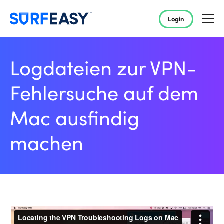
Login
Logdateien zur VPN-
Fehlersuche auf dem
Mac ausfindig
machen