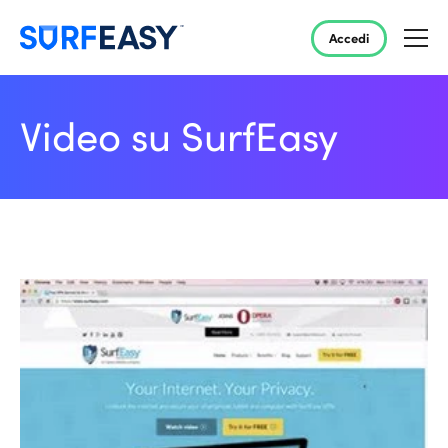
Accedi
Video su SurfEasy