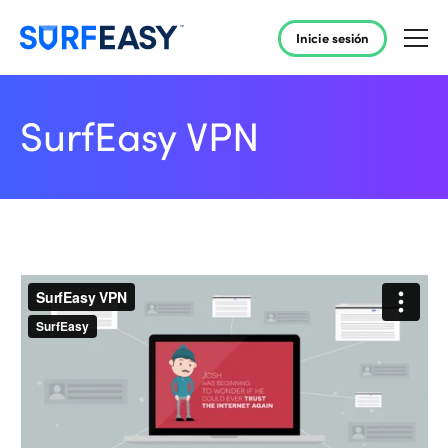
Inicie sesión
SurfEasy VPN