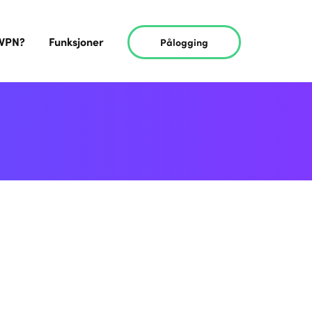
 VPN?
Funksjoner
Pålogging