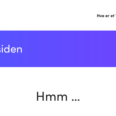
Hva er et
siden
Hmm …