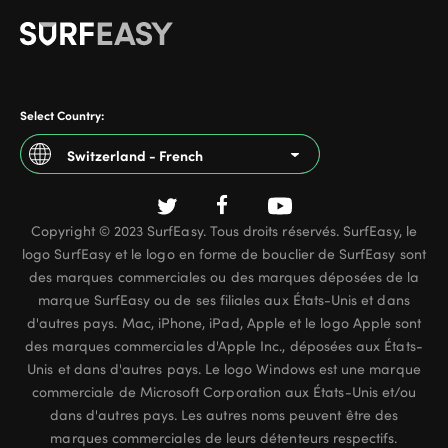
Select Country:
Switzerland - French
Argentina
Copyright © 2023 SurfEasy. Tous droits réservés. SurfEasy, le
Australia
logo SurfEasy et le logo en forme de bouclier de SurfEasy sont
Austria
des marques commerciales ou des marques déposées de la
marque SurfEasy ou de ses filiales aux États-Unis et dans
Belgium - French
d'autres pays. Mac, iPhone, iPad, Apple et le logo Apple sont
des marques commerciales d'Apple Inc., déposées aux États-
Belgium - Dutch
Unis et dans d'autres pays. Le logo Windows est une marque
commerciale de Microsoft Corporation aux États-Unis et/ou
Brazil
dans d'autres pays. Les autres noms peuvent être des
Canada - English
marques commerciales de leurs détenteurs respectifs.