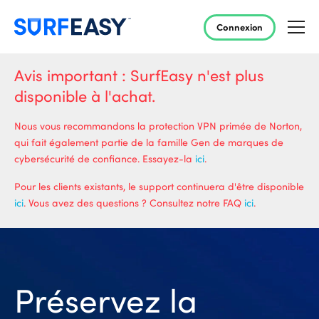
Connexion
Avis important : SurfEasy n'est plus
disponible à l'achat.
Nous vous recommandons la protection VPN primée de Norton,
qui fait également partie de la famille Gen de marques de
cybersécurité de confiance. Essayez-la
ici
.
Pour les clients existants, le support continuera d'être disponible
ici
. Vous avez des questions ? Consultez notre FAQ
ici
.
Préservez la