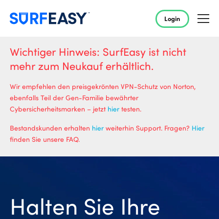
Login
Wichtiger Hinweis: SurfEasy ist nicht
mehr zum Neukauf erhältlich.
Wir empfehlen den preisgekrönten VPN-Schutz von Norton,
ebenfalls Teil der Gen-Familie bewährter
Cybersicherheitsmarken – jetzt
hier
testen.
Bestandskunden erhalten
hier
weiterhin Support. Fragen?
Hier
finden Sie unsere FAQ.
Halten Sie Ihre